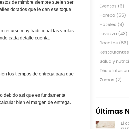
estos de mimbre
siempre suelen ser
Eventos
(6)
talles dorados que le dan ese toque
Horeca
(55)
Hoteles
(8)
un recurso muy tradicional las
virutas
Lavazza
(43)
nde cada detalle cuenta.
Recetas
(56)
Restaurantes
Salud y nutric
Tés e Infusio
bien los tiempos de entrega para que
Zumos
(2)
lo debido así que es fundamental
alcular bien el
margen de entrega
.
Últimas N
El 
su 