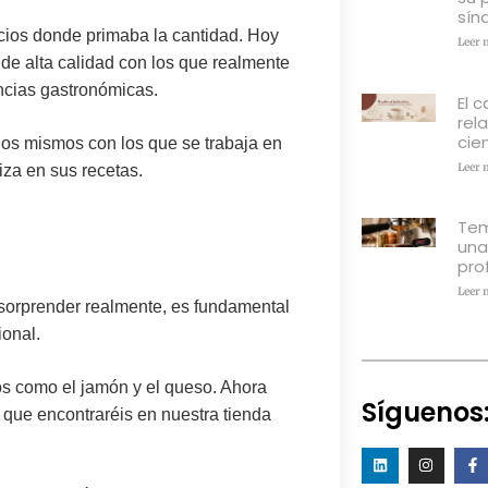
sín
icios donde primaba la cantidad. Hoy
Leer 
de alta calidad
con los que realmente
ncias gastronómicas.
El c
rel
cien
 los mismos con los que se trabaja en
Leer 
liza en sus recetas.
Tem
una
pro
Leer 
 sorprender realmente, es fundamental
ional.
cos como el jamón y el queso. Ahora
Síguenos
 que encontraréis en nuestra tienda