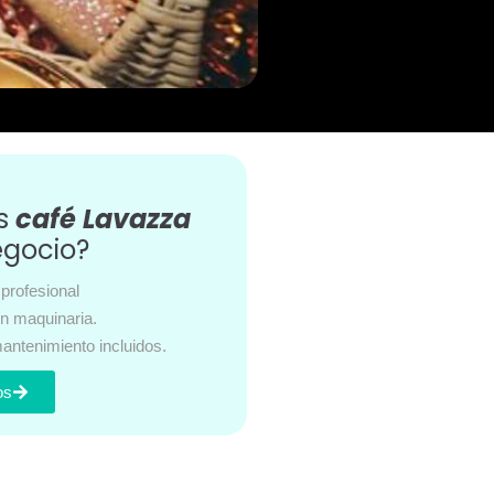
es
café Lavazza
egocio?
profesional
en maquinaria.
antenimiento incluidos.
os
s