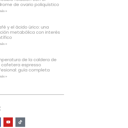
drome de ovario poliquístico
más »
afé y el ácido úrico: una
ación metabólica con interés
tífico
más »
peratura de la caldera de
 cafetera espresso
fesional: guía completa
más »
: