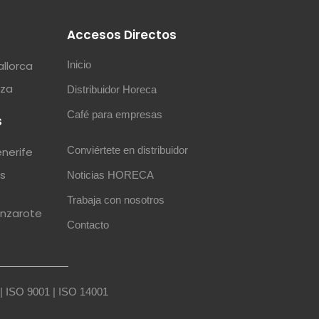
s
Accesos Directos
allorca
Inicio
iza
Distribuidor Horeca
Café para empresas
s
Conviértete en distribuidor
enerife
as
Noticias HORECA
Trabaja con nosotros
anzarote
Contacto
|
ISO 9001
|
ISO 14001