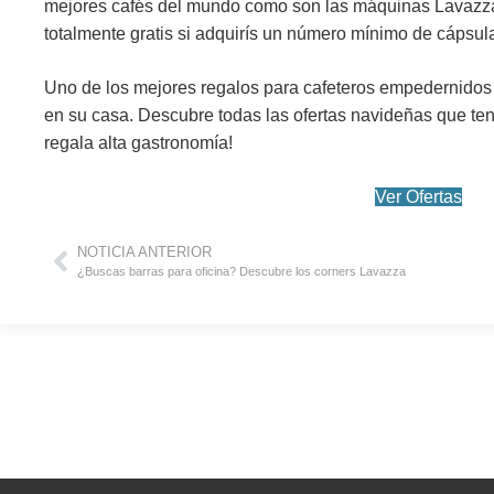
mejores cafés del mundo como son las
máquinas Lavazz
totalmente
gratis
si adquirís un número mínimo de cápsul
Uno de los mejores regalos para cafeteros empedernidos
en su casa. Descubre todas las ofertas navideñas que te
regala alta gastronomía
!
Ver Ofertas
NOTICIA ANTERIOR
¿Buscas barras para oficina? Descubre los corners Lavazza