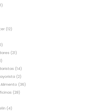
1)
ter
(12)
0)
Bares
(21)
3)
Baristas
(14)
Mayorista
(2)
 Alimento
(36)
icinas
(28)
elín
(4)