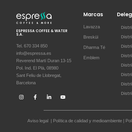
Marcas
Deleg
Lavazza
Dist
ESPRESSA COFFEE & WATER
S.A.
Dist
Bresküì
Dist
Tel. 670 334 850
Dharma Té
info@espressa.es
Dist
Emblem
Reverend Martí Duran 13-15
Distr
Pol. Ind. El Plà, 08980
Distr
Sant Feliu de Llobregat,
Barcelona
Dist
Dist
Aviso legal
|
Política de calidad y medioambiente
|
Pol