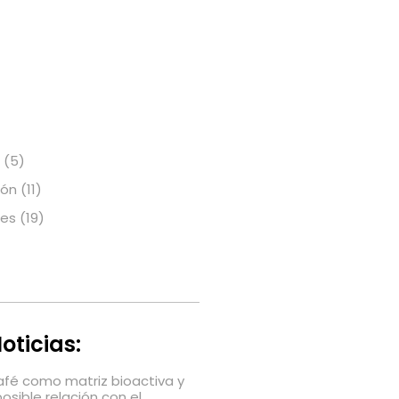
(5)
ión
(11)
nes
(19)
oticias:
café como matriz bioactiva y
posible relación con el