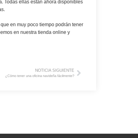
a
. Todas ellas están ahora disponibles
as.
 que en muy poco tiempo podrán tener
nemos en nuestra tienda online y
NOTICIA SIGUIENTE
¿Cómo tener una oficina navideña fácilmente?