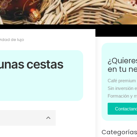
idad de lujo
¿Quier
 unas cestas
en tu n
Café premium 
Sin inversión 
Formación y m
Contactan
Categoría