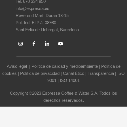
Tel. 670 334 850
info@espressa.es
Reverend Martí Duran 13-15
Pol. Ind. El Plà, 08980
Sant Feliu de Llobregat, Barcelona
Aviso legal
|
Política de calidad y medioambiente
|
Política de
cookies
|
Política de privacidad
|
Canal Ético
|
Transparencia
|
ISO
9001
|
ISO 14001
Copyright ©2023 Espressa Coffee & Water S.A. Todos los
derechos reservados.