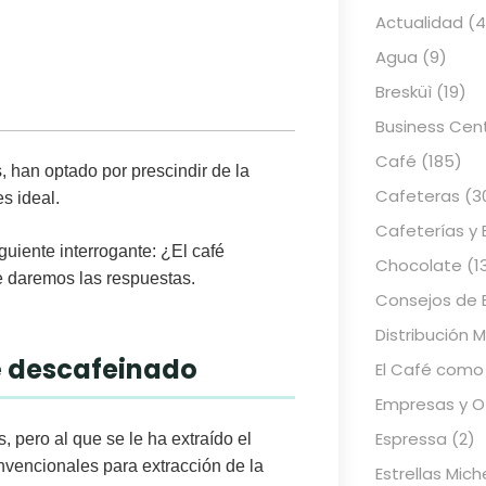
Actualidad
(4
Agua
(9)
Bresküì
(19)
Business Cen
Café
(185)
 han optado por prescindir de la
Cafeteras
(3
es ideal.
Cafeterías y 
guiente interrogante: ¿
El café
Chocolate
(1
e daremos las respuestas.
Consejos de 
Distribución 
é descafeinado
El Café como
Empresas y Of
Espressa
(2)
 pero al que se le ha extraído el
vencionales para extracción de la
Estrellas Mich