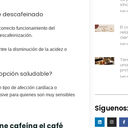
sín
Leer 
fé descafeinado
El c
correcto funcionamiento del
rel
escafeinización.
cien
Leer 
tre la disminución de la acidez o
Tem
una
pro
 opción saludable?
Leer 
 tipo de afección cardíaca o
clusive para quienes son muy sensibles
Síguenos
ne cafeína el café