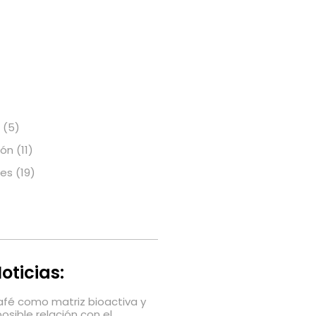
(5)
ión
(11)
nes
(19)
oticias:
café como matriz bioactiva y
posible relación con el