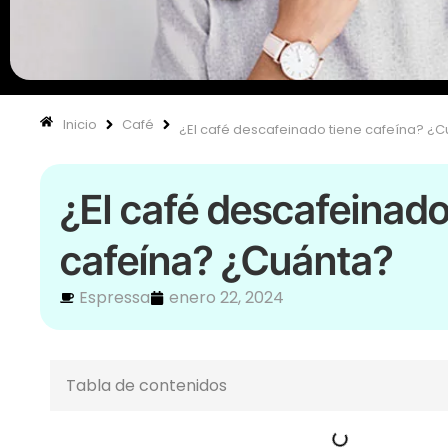
Inicio
Café
¿El café descafeinado tiene cafeína? ¿
¿El café descafeinado
cafeína? ¿Cuánta?
Espressa
enero 22, 2024
Tabla de contenidos