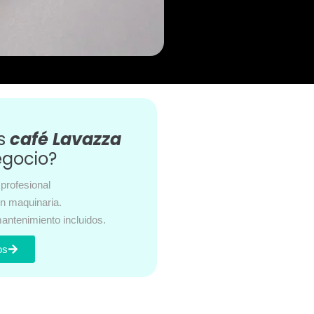
es
café Lavazza
egocio?
profesional
en maquinaria.
antenimiento incluidos.
os
s