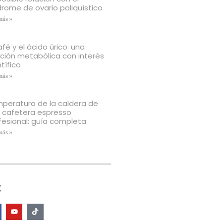
drome de ovario poliquístico
más »
afé y el ácido úrico: una
ación metabólica con interés
tífico
más »
peratura de la caldera de
 cafetera espresso
fesional: guía completa
más »
: