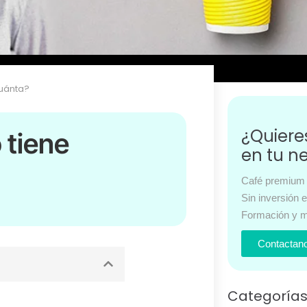
Cuánta?
¿Quier
 tiene
en tu n
Café premium 
Sin inversión 
Formación y m
Contactan
Categoría