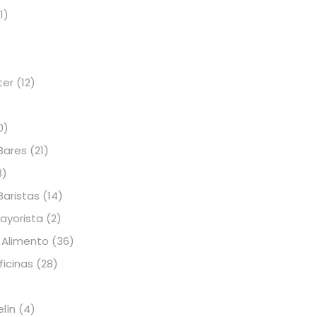
1)
ter
(12)
0)
Bares
(21)
3)
Baristas
(14)
Mayorista
(2)
 Alimento
(36)
icinas
(28)
elín
(4)