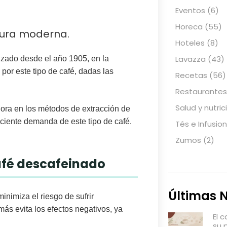
Eventos
(6)
Horeca
(55)
ltura moderna.
Hoteles
(8)
Lavazza
(43)
izado desde el año 1905, en la
por este tipo de café, dadas las
Recetas
(56)
Restaurantes
Salud y nutric
ora en los métodos de extracción de
eciente demanda de este tipo de café.
Tés e Infusio
Zumos
(2)
café descafeinado
Últimas N
inimiza el riesgo de sufrir
ás evita los efectos negativos, ya
El 
su 