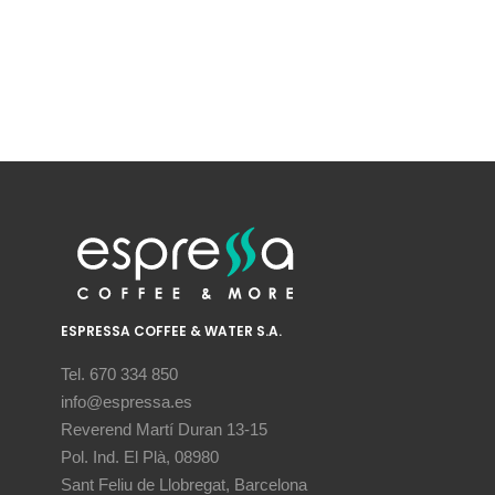
ESPRESSA COFFEE & WATER S.A.
Tel. 670 334 850
info@espressa.es
Reverend Martí Duran 13-15
Pol. Ind. El Plà, 08980
Sant Feliu de Llobregat, Barcelona