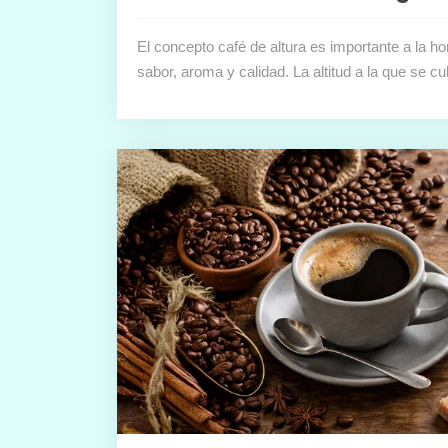
El concepto café de altura es importante a la h
sabor, aroma y calidad. La altitud a la que se c