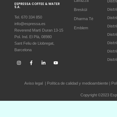
Lavazza
Dist
ESPRESSA COFFEE & WATER
S.A.
Dist
Bresküì
Dist
Tel. 670 334 850
Dharma Té
info@espressa.es
Dist
Emblem
Reverend Martí Duran 13-15
Distr
Pol. Ind. El Plà, 08980
Distr
Sant Feliu de Llobregat,
Barcelona
Dist
Dist
Aviso legal
|
Política de calidad y medioambiente
|
Pol
Copyright ©2023 Espr