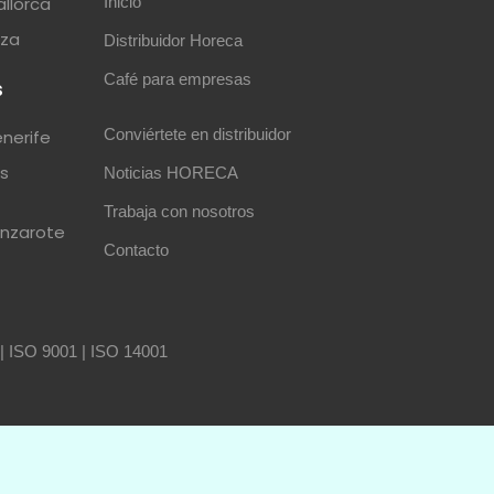
allorca
Inicio
iza
Distribuidor Horeca
Café para empresas
s
Conviértete en distribuidor
enerife
as
Noticias HORECA
Trabaja con nosotros
anzarote
Contacto
|
ISO 9001
|
ISO 14001