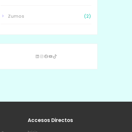
Zumos
(2)
s
Accesos Directos