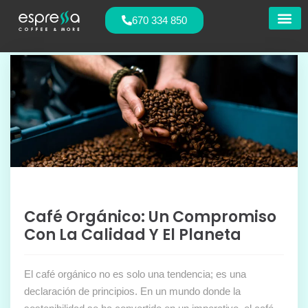
670 334 850
Nuestras
Café Orgánico: Un Compromiso
Con La Calidad Y El Planeta
El café orgánico no es solo una tendencia; es una
declaración de principios. En un mundo donde la