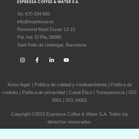
ESPRESSA COFFEE & WATER S.A.
Tel. 670 334 850
info@espressa.es
Reverend Martí Duran 13-15
Pol. Ind. El Plà, 08980
Sant Feliu de Llobregat, Barcelona
Aviso legal
|
Política de calidad y medioambiente
|
Política de
cookies
|
Política de privacidad
|
Canal Ético
|
Transparencia
|
ISO
9001
|
ISO 14001
Copyright ©2023 Espressa Coffee & Water S.A. Todos los
derechos reservados.