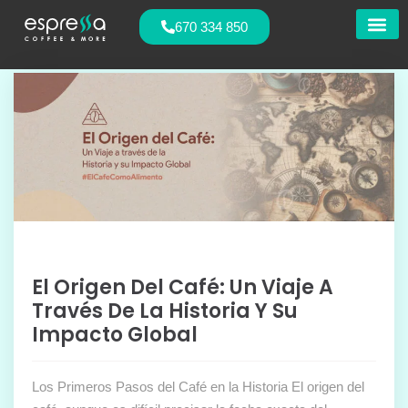
670 334 850
Nuestras
El Origen Del Café: Un Viaje A
Través De La Historia Y Su
Impacto Global
Los Primeros Pasos del Café en la Historia El origen del