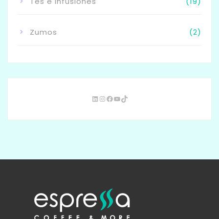
Tés e Infusiones
(19)
Zumos
(2)