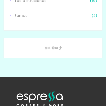
Tés e Infusiones
(19)
Zumos
(2)