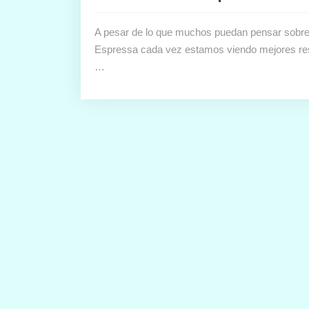
A pesar de lo que muchos puedan pensar sobre 
Espressa cada vez estamos viendo mejores resu
…