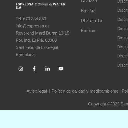
Lavazza
Dist
ESPRESSA COFFEE & WATER
S.A.
Dist
Bresküì
Dist
Tel. 670 334 850
Dharma Té
info@espressa.es
Dist
Emblem
Reverend Martí Duran 13-15
Distr
Pol. Ind. El Plà, 08980
Distr
Sant Feliu de Llobregat,
Barcelona
Dist
Dist
Aviso legal
|
Política de calidad y medioambiente
|
Pol
Copyright ©2023 Espr