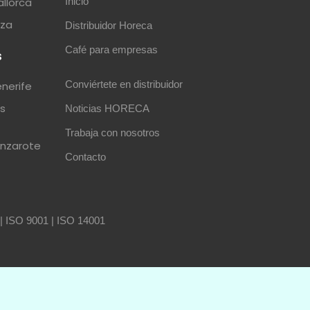
allorca
Inicio
iza
Distribuidor Horeca
Café para empresas
s
Conviértete en distribuidor
enerife
as
Noticias HORECA
Trabaja con nosotros
anzarote
Contacto
|
ISO 9001
|
ISO 14001