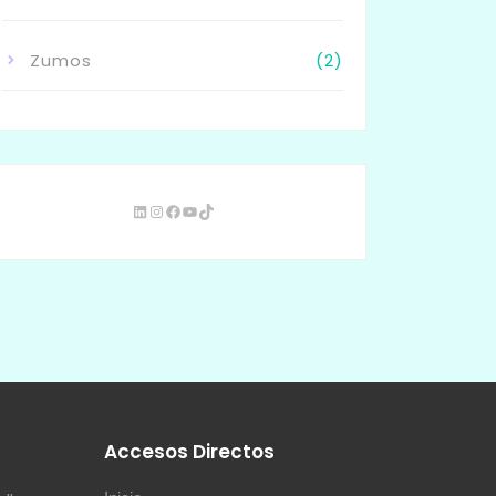
Zumos
(2)
s
Accesos Directos