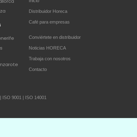
allorca
Inicio
iza
Distribuidor Horeca
Café para empresas
s
Conviértete en distribuidor
enerife
as
Noticias HORECA
Trabaja con nosotros
anzarote
Contacto
|
ISO 9001
|
ISO 14001