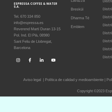
Lavazza
Dist
ESPRESSA COFFEE & WATER
S.A.
Dist
Bresküì
Dist
Tel. 670 334 850
Dharma Té
info@espressa.es
Dist
Emblem
Reverend Martí Duran 13-15
Distr
Pol. Ind. El Plà, 08980
Distr
Sant Feliu de Llobregat,
Barcelona
Dist
Dist
Aviso legal
|
Política de calidad y medioambiente
|
Pol
Copyright ©2023 Espr