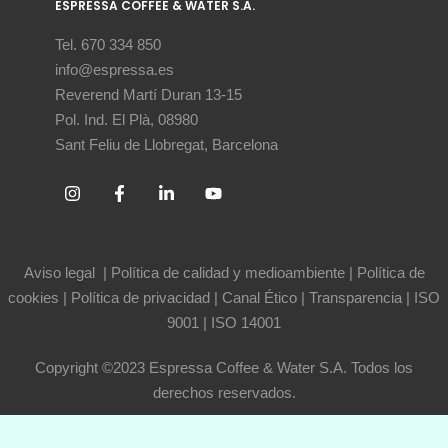
ESPRESSA COFFEE & WATER S.A.
Tel. 670 334 850
info@espressa.es
Reverend Martí Duran 13-15
Pol. Ind. El Plà, 08980
Sant Feliu de Llobregat, Barcelona
Aviso legal
|
Política de calidad y medioambiente
|
Política de
cookies
|
Política de privacidad
|
Canal Ético
|
Transparencia
|
ISO
9001
|
ISO 14001
Copyright ©2023 Espressa Coffee & Water S.A. Todos los
derechos reservados.