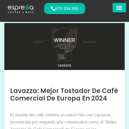
670 334 850
Nuestras
Lavazza: Mejor Tostador De Café
Comercial De Europa En 2024
El mundo del café celebra un nuevo hito con Lavazza,
reconocida por segundo año consecutivo como el “Mejor