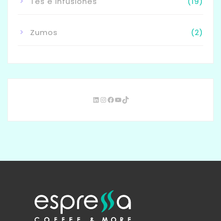
Tés e Infusiones
(19)
Zumos
(2)