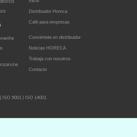
allorca
Inicio
iza
Distribuidor Horeca
Café para empresas
s
Conviértete en distribuidor
enerife
as
Noticias HORECA
Trabaja con nosotros
anzarote
Contacto
|
ISO 9001
|
ISO 14001