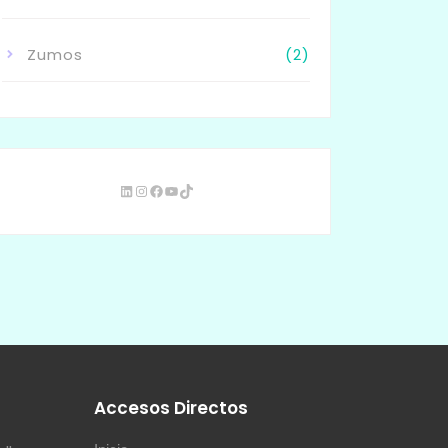
Zumos
(2)
s
Accesos Directos