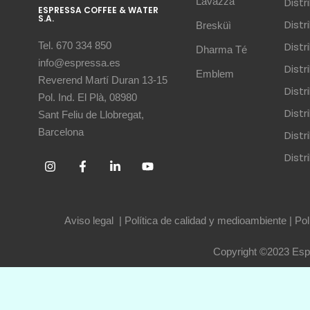
Lavazza
Dist
ESPRESSA COFFEE & WATER
S.A.
Dist
Bresküì
Dist
Tel. 670 334 850
Dharma Té
info@espressa.es
Dist
Emblem
Reverend Martí Duran 13-15
Distr
Pol. Ind. El Plà, 08980
Distr
Sant Feliu de Llobregat,
Barcelona
Dist
Dist
Aviso legal
|
Política de calidad y medioambiente
|
Pol
Copyright ©2023 Espr