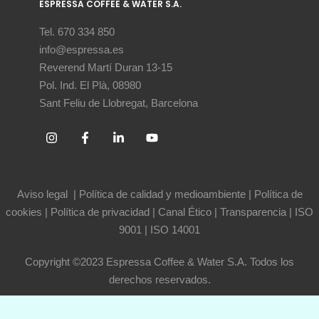
ESPRESSA COFFEE & WATER S.A.
Tel. 670 334 850
info@espressa.es
Reverend Martí Duran 13-15
Pol. Ind. El Plà, 08980
Sant Feliu de Llobregat, Barcelona
Aviso legal
|
Política de calidad y medioambiente
|
Política de
cookies
|
Política de privacidad
|
Canal Ético
|
Transparencia
|
ISO
9001
|
ISO 14001
Copyright ©2023 Espressa Coffee & Water S.A. Todos los
derechos reservados.