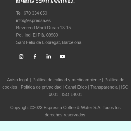
ESPRESSA COFFEE & WATER S.A.
Tel. 670 334 850
info@espressa.es
Reverend Martí Duran 13-15
Pol. Ind. El Plà, 08980
Sant Feliu de Llobregat, Barcelona
Aviso legal
|
Política de calidad y medioambiente
|
Política de
cookies
|
Política de privacidad
|
Canal Ético
|
Transparencia
|
ISO
9001
|
ISO 14001
Copyright ©2023 Espressa Coffee & Water S.A. Todos los
derechos reservados.