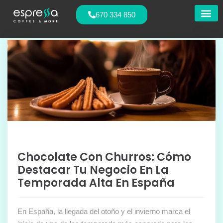
670 334 850
Nuestras
Chocolate Con Churros: Cómo
Destacar Tu Negocio En La
Temporada Alta En España
En España, la llegada del otoño y el invierno marca el