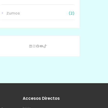
Zumos
(2)
s
Accesos Directos