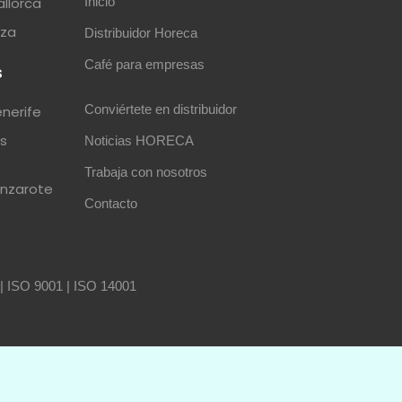
allorca
Inicio
iza
Distribuidor Horeca
Café para empresas
s
Conviértete en distribuidor
enerife
as
Noticias HORECA
Trabaja con nosotros
anzarote
Contacto
|
ISO 9001
|
ISO 14001