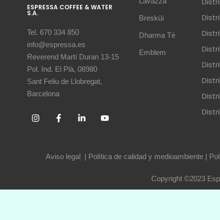
Lavazza
Dist
ESPRESSA COFFEE & WATER
S.A.
Dist
Bresküì
Dist
Tel. 670 334 850
Dharma Té
info@espressa.es
Dist
Emblem
Reverend Martí Duran 13-15
Distr
Pol. Ind. El Plà, 08980
Distr
Sant Feliu de Llobregat,
Barcelona
Dist
Dist
Aviso legal
|
Política de calidad y medioambiente
|
Pol
Copyright ©2023 Espr