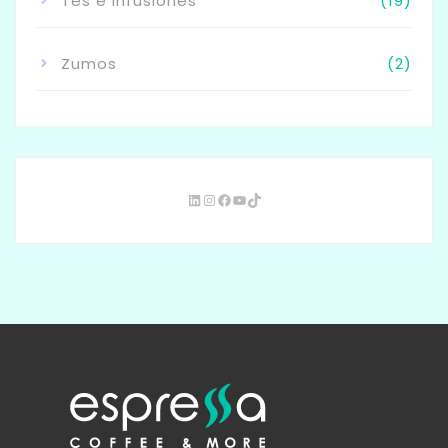
Tés e Infusiones
(19)
Zumos
(2)