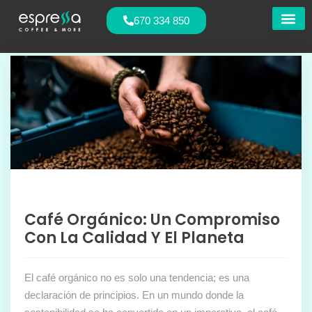
670 334 850
Nuestras
Café Orgánico: Un Compromiso
Con La Calidad Y El Planeta
El café orgánico no es solo una tendencia; es una
declaración de principios. En un mundo donde la