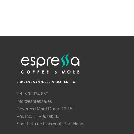
ESPRESSA COFFEE & WATER S.A.
Tel. 670 334 850
info@espressa.es
Reverend Martí Duran 13-15
Pol. Ind. El Plà, 08980
Sant Feliu de Llobregat, Barcelona