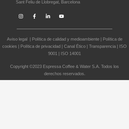
Sant Feliu de Llobregat, Barcelona
Aviso legal
|
Política de calidad y medioambiente
|
Política de
cookies
|
Política de privacidad
|
Canal Ético
|
Transparencia
|
ISO
9001
|
ISO 14001
Copyright ©2023 Espressa Coffee & Water S.A. Todos los
derechos reservados.