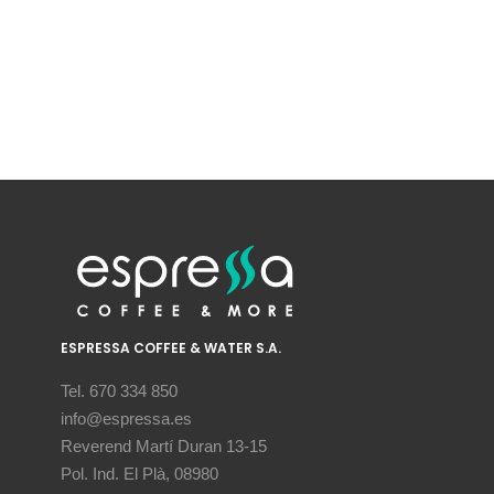
ESPRESSA COFFEE & WATER S.A.
Tel. 670 334 850
info@espressa.es
Reverend Martí Duran 13-15
Pol. Ind. El Plà, 08980