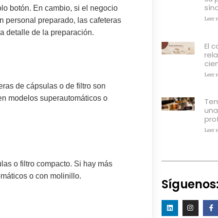
sín
lo botón. En cambio, si el negocio
Leer 
n personal preparado
, las cafeteras
a detalle de la preparación.
El c
rel
cien
Leer 
as de cápsulas o de filtro son
r en modelos superautomáticos o
Tem
una
pro
Leer 
las o filtro compacto. Si hay más
máticos o con molinillo.
Síguenos