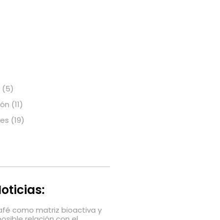
(5)
ión
(11)
nes
(19)
oticias:
café como matriz bioactiva y
posible relación con el