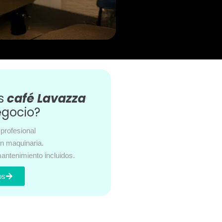
es
café Lavazza
egocio?
profesional
en maquinaria.
antenimiento incluidos.
os
s