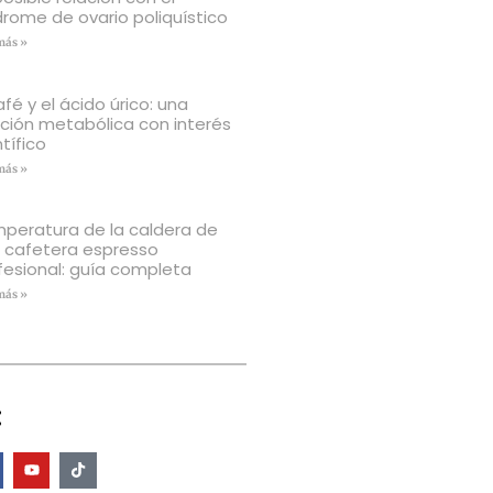
drome de ovario poliquístico
más »
afé y el ácido úrico: una
ación metabólica con interés
tífico
más »
peratura de la caldera de
 cafetera espresso
fesional: guía completa
más »
: