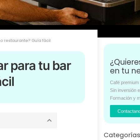
o restaurante? Guía fácil
¿Quier
r para tu bar
en tu n
cil
Café premium 
Sin inversión 
Formación y m
Contactan
Categoría