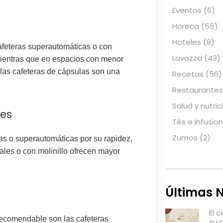
Eventos
(6)
Horeca
(55)
Hoteles
(8)
cafeteras superautomáticas o con
Lavazza
(43)
 mientras que en
espacios con menor
 las cafeteras de cápsulas son una
Recetas
(56)
Restaurantes
Salud y nutric
les
Tés e Infusio
Zumos
(2)
s o superautomáticas por su rapidez,
ales o con molinillo ofrecen mayor
Últimas N
El 
 recomendable son las cafeteras
su 