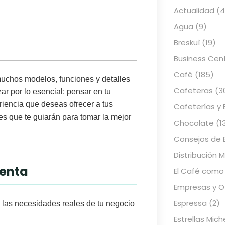
Actualidad
(4
Agua
(9)
Bresküì
(19)
Business Cen
Café
(185)
muchos modelos, funciones y detalles
Cafeteras
(3
r por lo esencial: pensar en tu
eriencia que deseas ofrecer a tus
Cafeterías y 
res que te guiarán para tomar la mejor
Chocolate
(1
Consejos de 
Distribución 
uenta
El Café como
Empresas y Of
Espressa
(2)
 las necesidades reales de tu negocio
Estrellas Mich