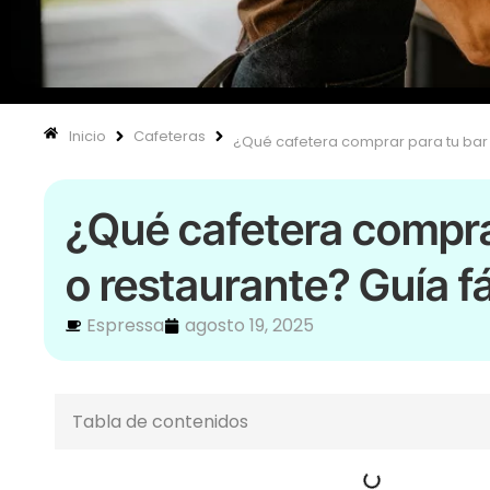
Inicio
Cafeteras
¿Qué cafetera comprar para tu bar 
¿Qué cafetera compra
o restaurante? Guía fá
Espressa
agosto 19, 2025
Tabla de contenidos