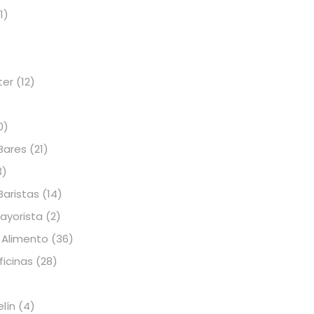
1)
ter
(12)
0)
Bares
(21)
3)
Baristas
(14)
Mayorista
(2)
 Alimento
(36)
icinas
(28)
elín
(4)