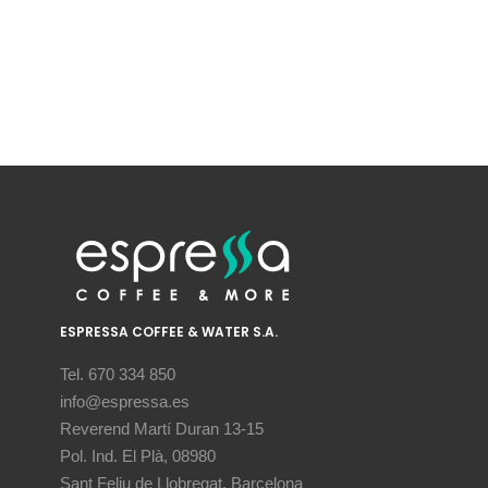
ESPRESSA COFFEE & WATER S.A.
Tel. 670 334 850
info@espressa.es
Reverend Martí Duran 13-15
Pol. Ind. El Plà, 08980
Sant Feliu de Llobregat, Barcelona