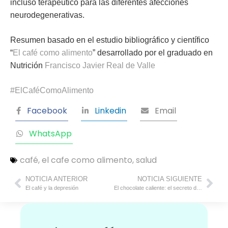
incluso terapéutico para las diferentes afecciones
neurodegenerativas.
Resumen basado en el estudio bibliográfico y científico
“
El café como alimento
” desarrollado por el graduado en
Nutrición
Francisco Javier Real de Valle
#ElCaféComoAlimento
Facebook
Linkedin
Email
WhatsApp
café
,
el cafe como alimento
,
salud
NOTICIA ANTERIOR
NOTICIA SIGUIENTE
El café y la depresión
El chocolate caliente: el secreto de la felicidad en cada taza