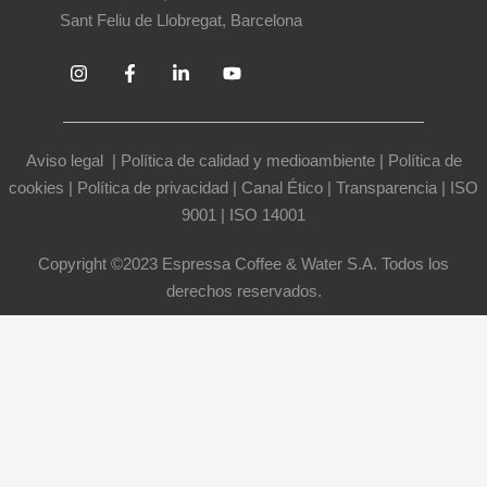
Sant Feliu de Llobregat, Barcelona
Aviso legal
|
Política de calidad y medioambiente
|
Política de
cookies
|
Política de privacidad
|
Canal Ético
|
Transparencia
|
ISO
9001
|
ISO 14001
Copyright ©2023 Espressa Coffee & Water S.A. Todos los
derechos reservados.