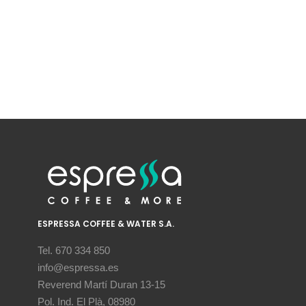
ESPRESSA COFFEE & WATER S.A.
Tel. 670 334 850
info@espressa.es
Reverend Martí Duran 13-15
Pol. Ind. El Plà, 08980