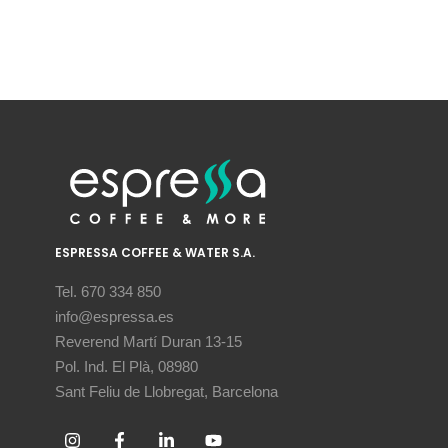
ESPRESSA COFFEE & WATER S.A.
Tel. 670 334 850
info@espressa.es
Reverend Martí Duran 13-15
Pol. Ind. El Plà, 08980
Sant Feliu de Llobregat, Barcelona