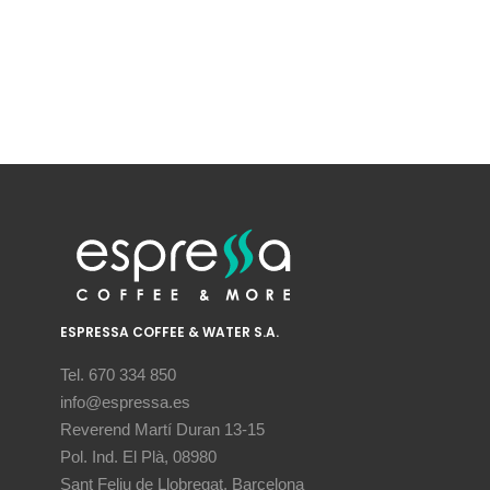
ESPRESSA COFFEE & WATER S.A.
Tel. 670 334 850
info@espressa.es
Reverend Martí Duran 13-15
Pol. Ind. El Plà, 08980
Sant Feliu de Llobregat, Barcelona