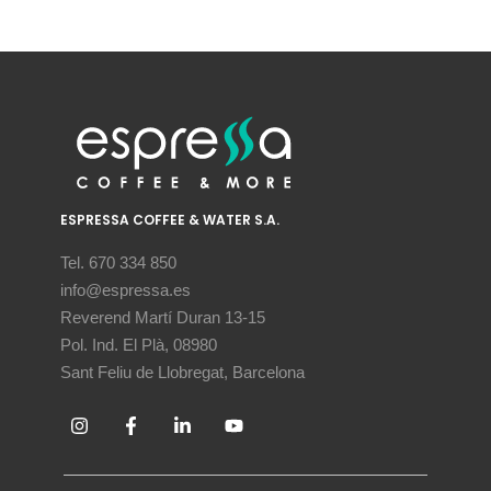
ESPRESSA COFFEE & WATER S.A.
Tel. 670 334 850
info@espressa.es
Reverend Martí Duran 13-15
Pol. Ind. El Plà, 08980
Sant Feliu de Llobregat, Barcelona