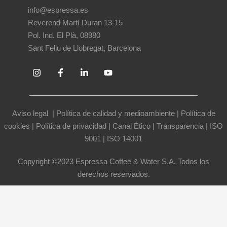
info@espressa.es
Reverend Martí Duran 13-15
Pol. Ind. El Plà, 08980
Sant Feliu de Llobregat, Barcelona
Aviso legal
|
Política de calidad y medioambiente
|
Política de
cookies
|
Política de privacidad
|
Canal Ético
|
Transparencia
|
ISO
9001
|
ISO 14001
Copyright ©2023 Espressa Coffee & Water S.A. Todos los
derechos reservados.