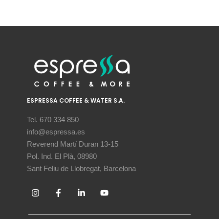
ESPRESSA COFFEE & WATER S.A.
Tel. 670 334 850
info@espressa.es
Reverend Martí Duran 13-15
Pol. Ind. El Plà, 08980
Sant Feliu de Llobregat, Barcelona