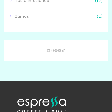
Tés e Infusiones
(19)
Zumos
(2)