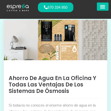
670 334 850
Nuestras
Ahorro De Agua En La Oficina Y
Todas Las Ventajas De Los
Sistemas De Ósmosis
Si todavía no conoces el enorme ahorro de agua en la