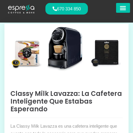
670 334 850
Nuestras
Classy Milk Lavazza: La Cafetera
Inteligente Que Estabas
Esperando
La Classy Milk Lavazza es una cafetera inteligente que