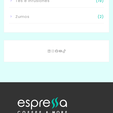
Tés e Infusiones
(19)
Zumos
(2)