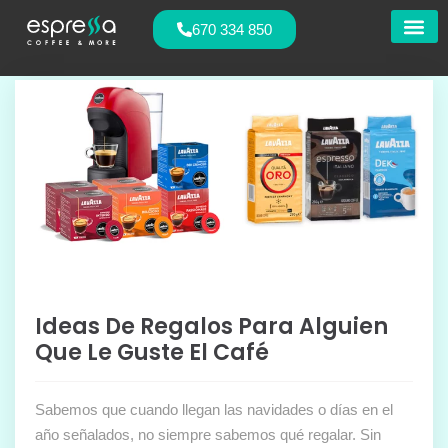
670 334 850
Nuestras
Ideas De Regalos Para Alguien
Que Le Guste El Café
Sabemos que cuando llegan las navidades o días en el
año señalados, no siempre sabemos qué regalar. Sin