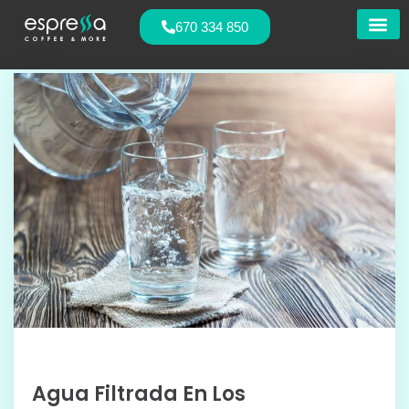
670 334 850
Nuestras
Agua Filtrada En Los