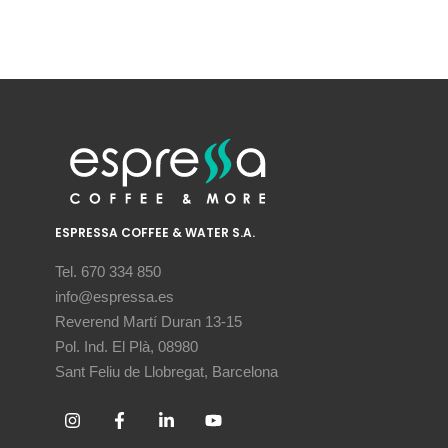
ESPRESSA COFFEE & WATER S.A.
Tel. 670 334 850
info@espressa.es
Reverend Martí Duran 13-15
Pol. Ind. El Plà, 08980
Sant Feliu de Llobregat, Barcelona