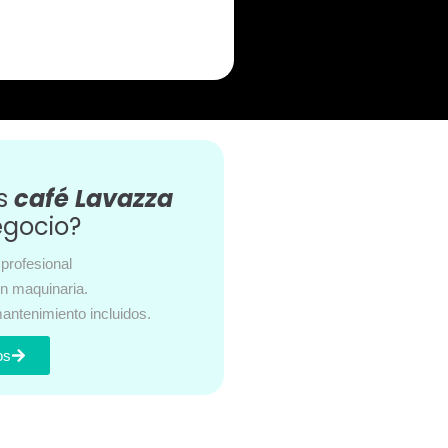
es
café Lavazza
egocio?
profesional
en maquinaria.
antenimiento incluidos.
os
s