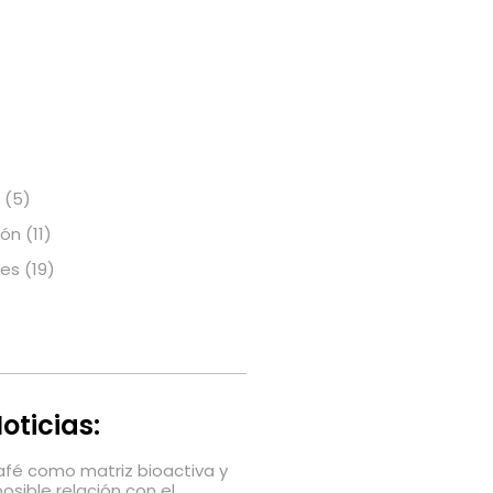
(5)
ión
(11)
nes
(19)
oticias:
café como matriz bioactiva y
posible relación con el