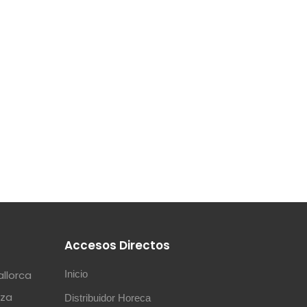
s
Accesos Directos
allorca
Inicio
iza
Distribuidor Horeca