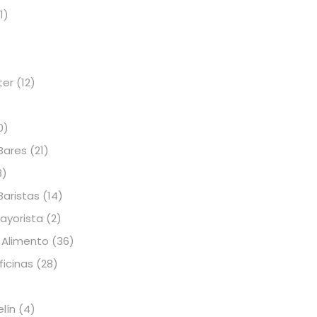
1)
ter
(12)
0)
Bares
(21)
3)
Baristas
(14)
Mayorista
(2)
 Alimento
(36)
icinas
(28)
elín
(4)