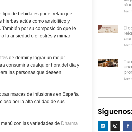
sín
Leer 
e tipo de bebida es por el
relax
que
 hierbas actúa como ansiolítico y
El c
a. También por su composición que le
rel
o la ansiedad o el estrés y mimar
cien
Leer 
tes de dormir y lograr un mejor
Tem
ra consumir a cualquier hora del día y
una
pro
a para las personas que deseen
Leer 
 otras marcas de infusiones en España
cioso por la alta calidad de sus
Síguenos
u menú con las variedades de
Dharma