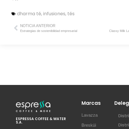
dharma té
,
infusiones
,
tés
NOTICIA ANTERIOR
Estrategias de sostenibilidad empresarial
Marcas
Deleg
Lavazza
Dist
ESPRESSA COFFEE & WATER
S.A.
Dist
Bresküì