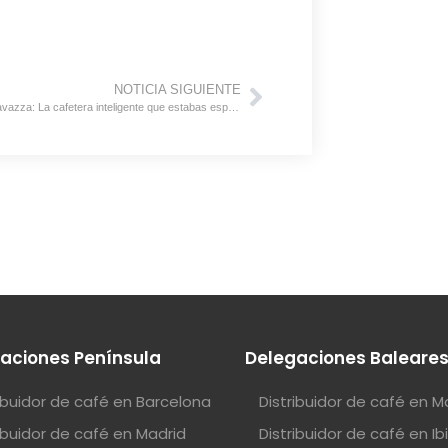
NOTICIA SIGUIENTE
Classy Milk Lavazza: La cafetera inteligente que estabas esperando
aciones Península
Delegaciones Baleare
ribuidor de café en Barcelona
Distribuidor de café en M
ribuidor de café en Madrid
Distribuidor de café en Ib