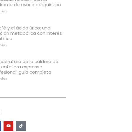
drome de ovario poliquístico
más »
afé y el ácido úrico: una
ación metabólica con interés
tífico
más »
peratura de la caldera de
 cafetera espresso
fesional: guía completa
más »
: