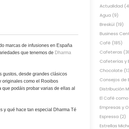
Actualidad
(4
Agua
(9)
Bresküì
(19)
Business Cen
Café
(185)
ndo
marcas de infusiones en España
Cafeteras
(3
s variedades que tenemos de
Dharma
Cafeterías y 
Chocolate
(1
os gustos, desde grandes clásicos
Consejos de 
y originales como el Rooibos
Distribución 
que podáis probar varias de ellas al
El Café como
Empresas y Of
s y qué hace tan especial
Dharma Té
Espressa
(2)
Estrellas Mich