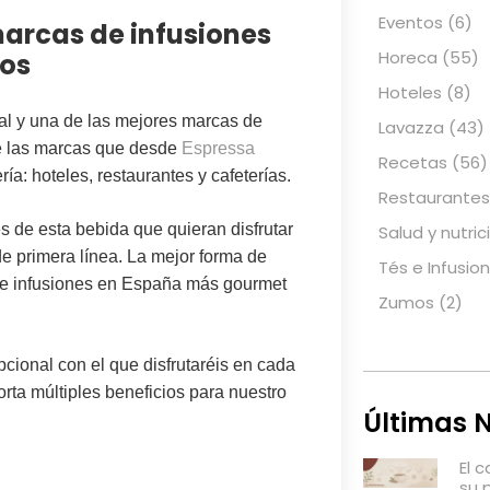
Eventos
(6)
arcas de infusiones
Horeca
(55)
ios
Hoteles
(8)
al y una de las mejores marcas de
Lavazza
(43)
de las marcas que desde
Espressa
Recetas
(56)
a: hoteles, restaurantes y cafeterías.
Restaurantes
s de esta bebida que quieran disfrutar
Salud y nutric
de primera línea. La mejor forma de
Tés e Infusio
 de infusiones en España más gourmet
Zumos
(2)
cional con el que disfrutaréis en cada
orta múltiples
beneficios
para nuestro
Últimas N
El 
su 