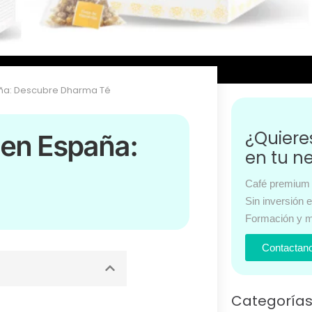
aña: Descubre Dharma Té
¿Quier
 en España:
en tu n
Café premium 
Sin inversión 
Formación y m
Contactan
Categoría