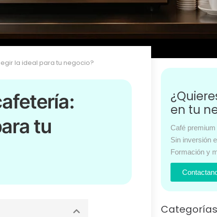
gir la ideal para tu negocio?
¿Quier
afetería:
en tu n
para tu
Café premium 
Sin inversión 
Formación y m
Contactan
Categoría