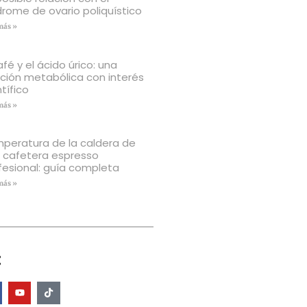
drome de ovario poliquístico
más »
afé y el ácido úrico: una
ación metabólica con interés
tífico
más »
peratura de la caldera de
 cafetera espresso
fesional: guía completa
más »
: