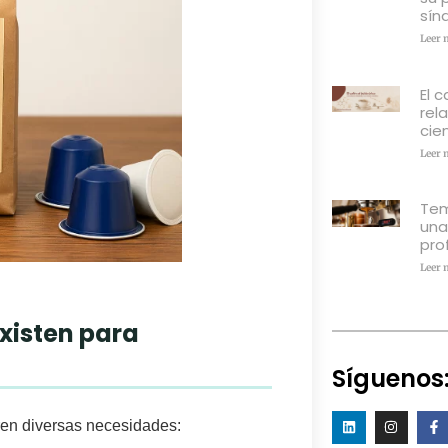
sín
Leer 
El c
rel
cien
Leer 
Tem
una
pro
Leer 
xisten para
Síguenos
ren diversas necesidades: