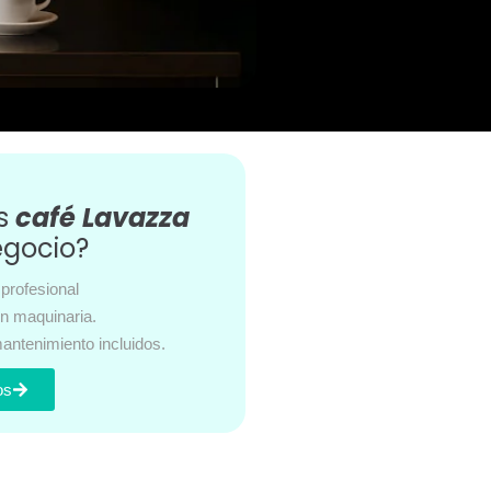
es
café Lavazza
egocio?
profesional
en maquinaria.
antenimiento incluidos.
os
s