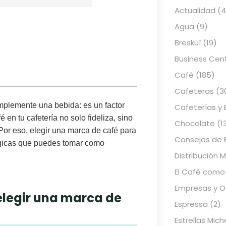
Actualidad
(4
Agua
(9)
Bresküì
(19)
Business Cen
Café
(185)
Cafeteras
(3
implemente una bebida: es un factor
Cafeterías y 
 en tu cafetería no solo fideliza, sino
Chocolate
(1
Por eso, elegir una
marca de café para
Consejos de 
gicas que puedes tomar como
Distribución 
El Café como
Empresas y Of
elegir una marca de
Espressa
(2)
Estrellas Mich