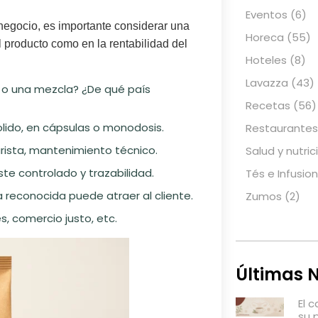
Eventos
(6)
negocio, es importante considerar una
Horeca
(55)
el producto como en la rentabilidad del
Hoteles
(8)
Lavazza
(43)
a o una mezcla? ¿De qué país
Recetas
(56)
olido, en cápsulas o monodosis.
Restaurantes
rista, mantenimiento técnico.
Salud y nutric
ste controlado y trazabilidad.
Tés e Infusio
 reconocida puede atraer al cliente.
Zumos
(2)
, comercio justo, etc.
Últimas N
El 
su 