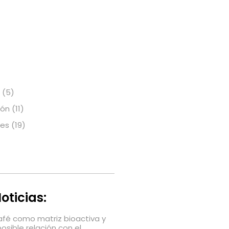
(5)
ión
(11)
nes
(19)
oticias:
café como matriz bioactiva y
posible relación con el