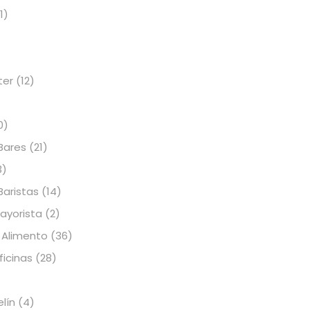
1)
ter
(12)
0)
Bares
(21)
3)
Baristas
(14)
Mayorista
(2)
 Alimento
(36)
icinas
(28)
elín
(4)