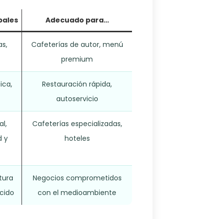
pales
Adecuado para…
as,
Cafeterías de autor, menú
premium
ica,
Restauración rápida,
autoservicio
l,
Cafeterías especializadas,
d y
hoteles
tura
Negocios comprometidos
cido
con el medioambiente