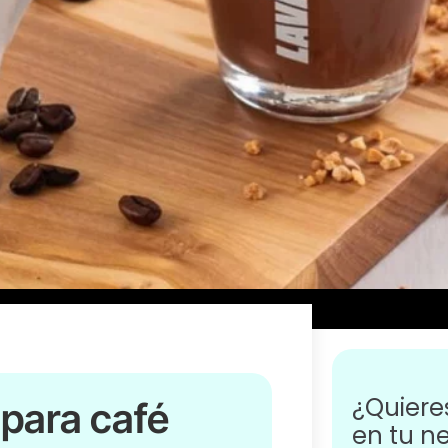
¿Quier
 para café
en tu n