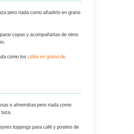
 taza pero nada como añadirlo
en grano
reparar copas y acompañarlas de otros
ón
.
nada como los
cafés en grano de
anas
o
almendras
pero nada como
 taza.
ores toppings para café y postres de