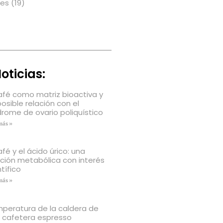
nes
(19)
oticias:
café como matriz bioactiva y
posible relación con el
drome de ovario poliquístico
más »
afé y el ácido úrico: una
ación metabólica con interés
tífico
más »
peratura de la caldera de
 cafetera espresso