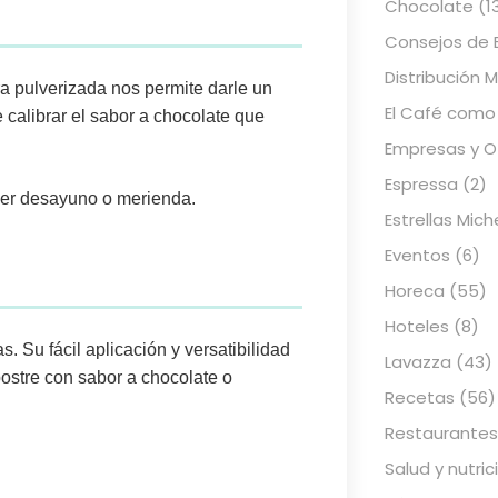
Chocolate
(1
Consejos de 
Distribución 
ra pulverizada nos permite darle un
El Café como
e calibrar el sabor a chocolate que
Empresas y Of
Espressa
(2)
ier desayuno o merienda.
Estrellas Mich
Eventos
(6)
Horeca
(55)
Hoteles
(8)
. Su fácil aplicación y versatibilidad
Lavazza
(43)
postre con sabor a chocolate o
Recetas
(56)
Restaurantes
Salud y nutric