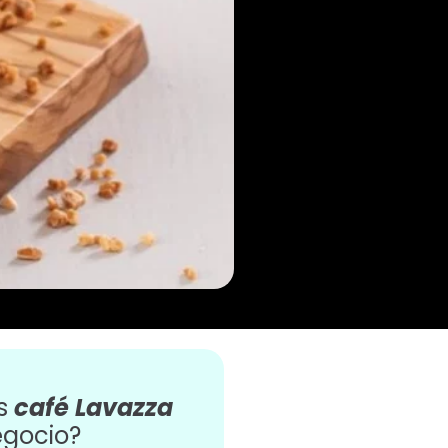
es
café Lavazza
egocio?