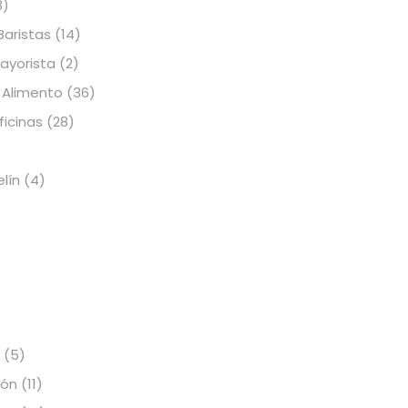
3)
Baristas
(14)
Mayorista
(2)
 Alimento
(36)
icinas
(28)
elín
(4)
(5)
ión
(11)