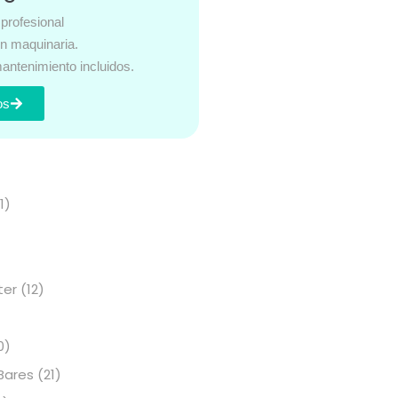
profesional
en maquinaria.
antenimiento incluidos.
os
s
1)
ter
(12)
0)
Bares
(21)