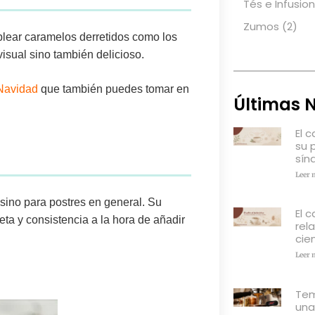
Tés e Infusio
Zumos
(2)
plear
caramelos
derretidos como los
visual sino también delicioso.
 Navidad
que también puedes tomar en
Últimas N
El 
su 
sín
Leer 
sino para postres en general. Su
El c
eta y consistencia a la hora de añadir
rel
cien
Leer 
Tem
una