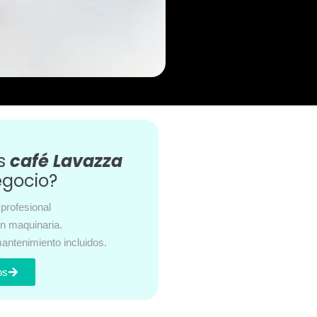
es
café Lavazza
egocio?
profesional
en maquinaria.
antenimiento incluidos.
os