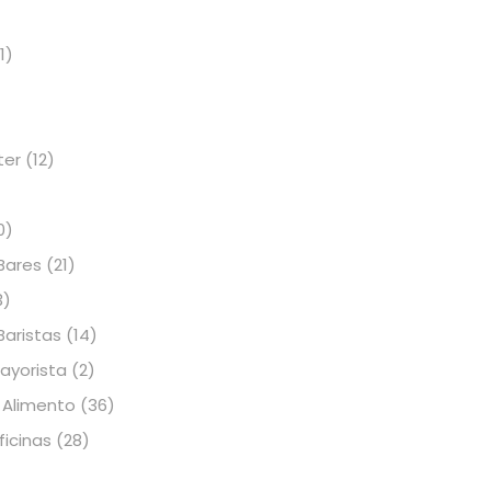
s
1)
ter
(12)
0)
Bares
(21)
3)
Baristas
(14)
Mayorista
(2)
 Alimento
(36)
icinas
(28)