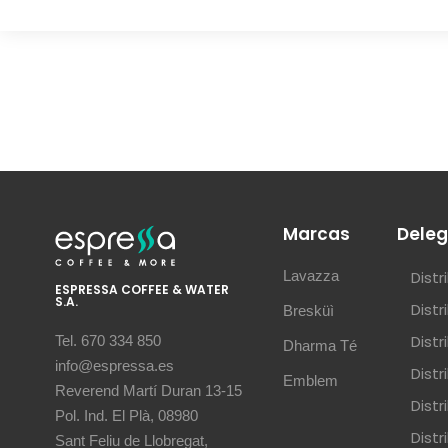
Marcas
Deleg
Lavazza
Dist
ESPRESSA COFFEE & WATER
S.A.
Dist
Bresküì
Dist
Tel. 670 334 850
Dharma Té
info@espressa.es
Dist
Emblem
Reverend Martí Duran 13-15
Distr
Pol. Ind. El Plà, 08980
Distr
Sant Feliu de Llobregat,