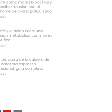
café como matriz bioactiva y
posible relación con el
drome de ovario poliquístico
más »
afé y el ácido úrico: una
ación metabólica con interés
tífico
más »
peratura de la caldera de
 cafetera espresso
fesional: guía completa
más »
: