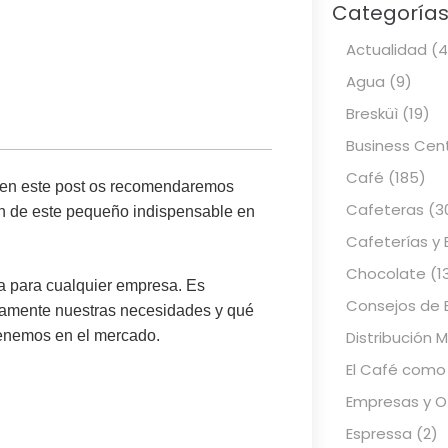
Categoría
Actualidad
(4
Agua
(9)
Bresküì
(19)
Business Cen
Café
(185)
 en este post os recomendaremos
Cafeteras
(3
ón de este pequeño indispensable en
Cafeterías y 
Chocolate
(1
va para cualquier empresa. Es
Consejos de 
amente nuestras necesidades y qué
Distribución 
 tenemos en el mercado.
El Café como
Empresas y Of
Espressa
(2)