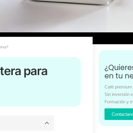
cina?
¿Quier
etera para
en tu n
Café premium 
Sin inversión 
Formación y m
Contactan