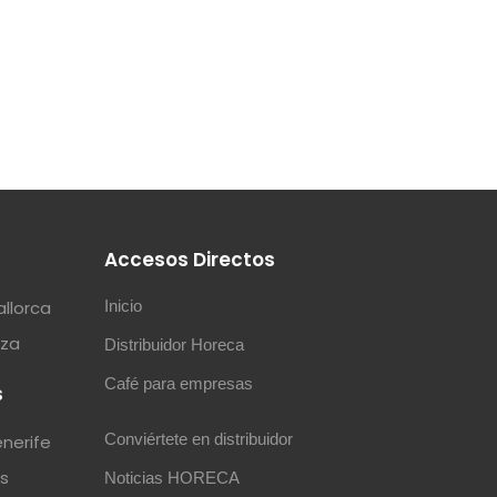
s
Accesos Directos
allorca
Inicio
iza
Distribuidor Horeca
Café para empresas
s
Conviértete en distribuidor
enerife
as
Noticias HORECA