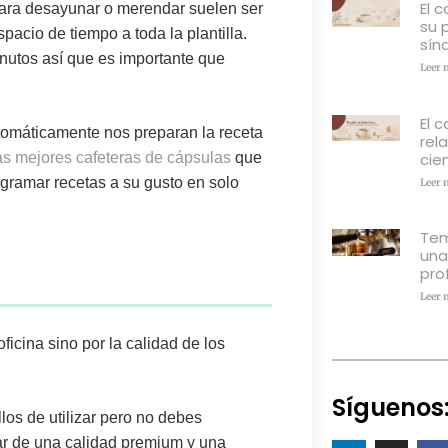
El 
ara desayunar o merendar suelen ser
su 
acio de tiempo a toda la plantilla.
sín
inutos así que es importante que
Leer 
El c
omáticamente nos preparan la receta
rel
cien
as mejores cafeteras de cápsulas
que
gramar recetas a su gusto en solo
Leer 
Tem
una
pro
Leer 
ficina sino por la calidad de los
Síguenos
los de utilizar pero no debes
tar de una
calidad premium
y una