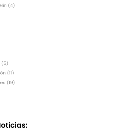
elín
(4)
(5)
ión
(11)
nes
(19)
oticias: