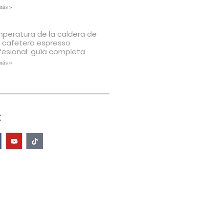
más »
peratura de la caldera de
 cafetera espresso
fesional: guía completa
más »
: