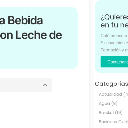
¿Quier
La Bebida
en tu n
con Leche de
Café premium 
Sin inversión 
Formación y m
Contactan
Categoría
Actualidad
(4
Agua
(9)
Bresküì
(19)
Business Cen