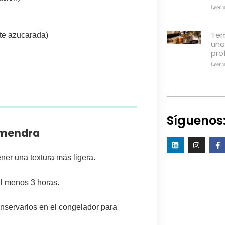
Leer 
Tem
te azucarada)
una
pro
Leer 
Síguenos
Almendra
ner una textura más ligera.
l menos 3 horas
.
nservarlos en el congelador para