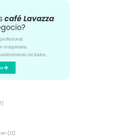
es
café Lavazza
egocio?
profesional
en maquinaria.
antenimiento incluidos.
os
s
1)
ter
(12)