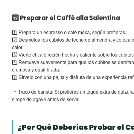
2️⃣ Preparar el Caffè alla Salentina
1️⃣
Prepara un espresso o café moka
, según prefieras.
2️⃣ Desmolda los cubitos de leche de almendra y colócal
calor
.
3️⃣ Vierte el café
recién hecho y caliente
sobre los cubitos
4️⃣
Remueve suavemente
para que los cubitos se derrita
cremosa y equilibrada.
5️⃣
Sírvelo con una pajita
y disfruta de una experiencia ref
📌
Truco de barista:
Si prefieres un toque extra de dulzur
sirope de agave antes de servir.
¿Por Qué Deberías Probar el Ca