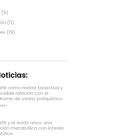
(5)
ión
(11)
nes
(19)
oticias:
café como matriz bioactiva y
posible relación con el
drome de ovario poliquístico
más »
afé y el ácido úrico: una
ación metabólica con interés
tífico