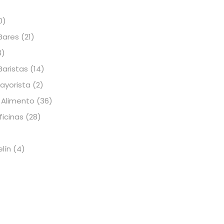
0)
Bares
(21)
3)
Baristas
(14)
Mayorista
(2)
 Alimento
(36)
icinas
(28)
elín
(4)