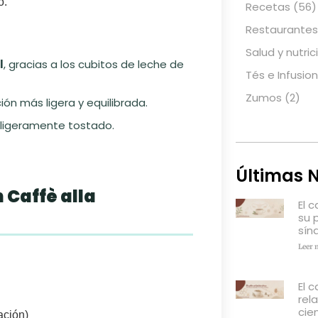
o.
Recetas
(56)
Restaurantes
Salud y nutric
l
, gracias a los cubitos de leche de
Tés e Infusio
Zumos
(2)
ión más ligera y equilibrada.
y ligeramente tostado.
Últimas N
 Caffè alla
El 
su 
sín
Leer 
El c
rel
cien
ación)