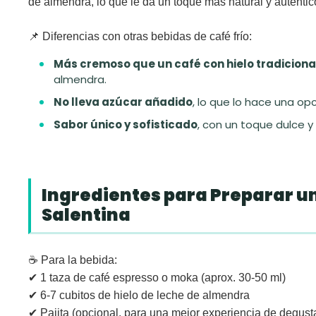
de almendra, lo que le da un toque más natural y auténtic
📌
Diferencias con otras bebidas de café frío:
Más cremoso que un café con hielo tradiciona
almendra.
No lleva azúcar añadido
, lo que lo hace una opc
Sabor único y sofisticado
, con un toque dulce 
Ingredientes para Preparar un
Salentina
☕
Para la bebida:
✔ 1 taza de café espresso o moka (aprox. 30-50 ml)
✔ 6-7 cubitos de hielo de leche de almendra
✔ Pajita (opcional, para una mejor experiencia de degust