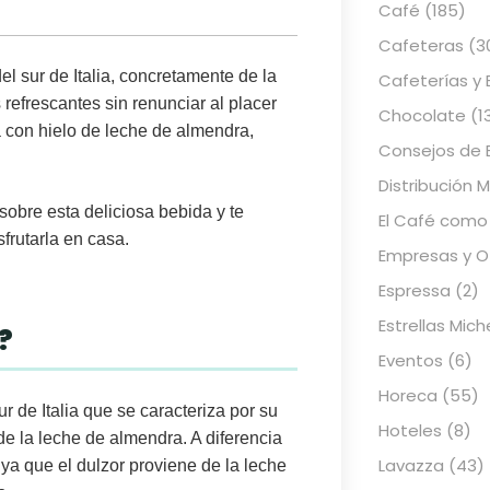
Café
(185)
Cafeteras
(3
el sur de Italia, concretamente de la
Cafeterías y 
 refrescantes sin renunciar al placer
Chocolate
(1
a
con
hielo de leche de almendra
,
Consejos de 
Distribución 
sobre esta deliciosa bebida y te
El Café como
rutarla en casa.
Empresas y Of
Espressa
(2)
Estrellas Mich
?
Eventos
(6)
Horeca
(55)
ur de Italia que se caracteriza por su
Hoteles
(8)
 de la leche de almendra
. A diferencia
Lavazza
(43)
 ya que el dulzor proviene de la leche