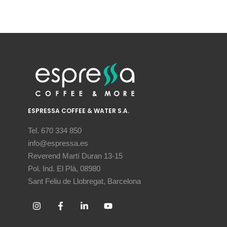
ESPRESSA COFFEE & WATER S.A.
Tel. 670 334 850
info@espressa.es
Reverend Martí Duran 13-15
Pol. Ind. El Plà, 08980
Sant Feliu de Llobregat, Barcelona