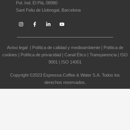
Pol. Ind. El Plà, 08980
Sant Feliu de Llobregat, Barcelona
Aviso legal
|
Política de calidad y medioambiente
|
Política de
cookies
|
Política de privacidad
|
Canal Ético
|
Transparencia
|
ISO
9001
|
ISO 14001
Copyright ©2023 Espressa Coffee & Water S.A. Todos los
derechos reservados.