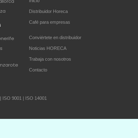
allorca
Inicio
iza
Distribuidor Horeca
Café para empresas
s
Conviértete en distribuidor
enerife
as
Noticias HORECA
Trabaja con nosotros
anzarote
Contacto
|
ISO 9001
|
ISO 14001