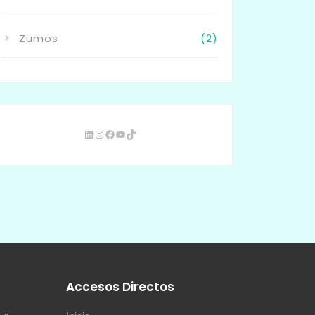
Zumos
(2)
s
Accesos Directos