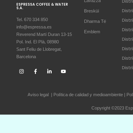
Lavazza
Dist
ESPRESSA COFFEE & WATER
S.A.
Dist
Bresküì
Dist
Tel. 670 334 850
Dharma Té
info@espressa.es
Dist
Emblem
Reverend Martí Duran 13-15
Distr
Pol. Ind. El Plà, 08980
Distr
Sant Feliu de Llobregat,
Barcelona
Dist
Dist
Aviso legal
|
Política de calidad y medioambiente
|
Pol
Copyright ©2023 Espr