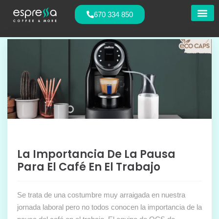
670 334 850
Nuestras
La Importancia De La Pausa
Para El Café En El Trabajo
Se trata de una costumbre muy arraigada en nuestra
jornada laboral pero no todos conocen la importancia de la