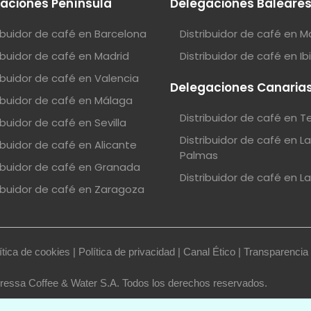
aciones Península
Delegaciones Baleare
ribuidor de café en Barcelona
Distribuidor de café en M
ribuidor de café en Madrid
Distribuidor de café en Ib
ribuidor de café en Valencia
Delegaciones Canaria
ribuidor de café en Málaga
Distribuidor de café en T
ibuidor de café en Sevilla
Distribuidor de café en L
ibuidor de café en Alicante
Palmas
ribuidor de café en Granada
Distribuidor de café en L
ribuidor de café en Zaragoza
ítica de cookies
|
Política de privacidad
|
Canal Ético
|
Transparencia
essa Coffee & Water S.A. Todos los derechos reservados.