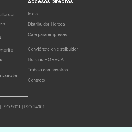
s
Accesos Directos
allorca
Inicio
iza
Distribuidor Horeca
Café para empresas
s
Conviértete en distribuidor
enerife
as
Noticias HORECA
Trabaja con nosotros
anzarote
Contacto
|
ISO 9001
|
ISO 14001