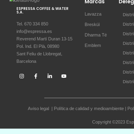
Marcas
Deleg
ESPRESSA COFFEE & WATER
S.A.
Lavazza
Dist
Dist
Tel. 670 334 850
Bresküì
info@espressa.es
Dist
Dharma Té
Reverend Martí Duran 13-15
Dist
Emblem
Pol. Ind. El Plà, 08980
Distr
Sant Feliu de Llobregat,
Barcelona
Distr
Dist
Dist
Aviso legal
|
Política de calidad y medioambiente
|
Pol
Copyright ©2023 Espr