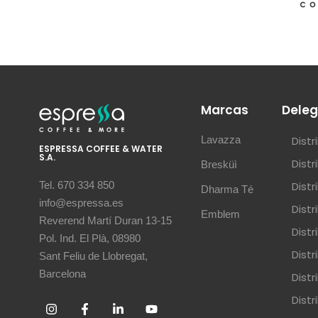
Marcas
Deleg
Lavazza
Dist
ESPRESSA COFFEE & WATER
S.A.
Dist
Bresküì
Dist
Tel. 670 334 850
Dharma Té
info@espressa.es
Dist
Emblem
Reverend Martí Duran 13-15
Distr
Pol. Ind. El Plà, 08980
Distr
Sant Feliu de Llobregat,
Barcelona
Dist
Dist