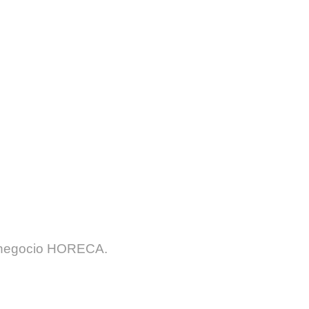
Noticias
u negocio HORECA.