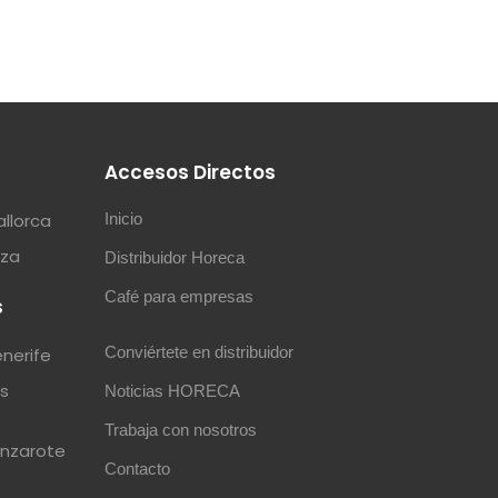
s
Accesos Directos
allorca
Inicio
iza
Distribuidor Horeca
Café para empresas
s
Conviértete en distribuidor
enerife
as
Noticias HORECA
Trabaja con nosotros
anzarote
Contacto