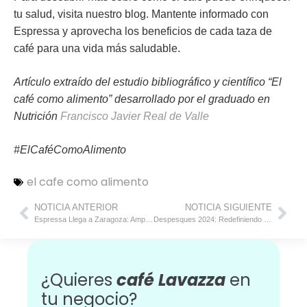
tu salud, visita nuestro blog. Mantente informado con
Espressa y aprovecha los beneficios de cada taza de
café para una vida más saludable.
Artículo extraído del estudio bibliográfico y científico “El
café como alimento” desarrollado por el graduado en
Nutrición
Francisco Javier Real de Valle
#ElCaféComoAlimento
el cafe como alimento
NOTICIA ANTERIOR
NOTICIA SIGUIENTE
Espressa Llega a Zaragoza: Ampliando Horizontes con Lavazza, Bresküì y Más
Despesques 2024: Redefiniendo la Cocina del Futuro
¿Quieres
café Lavazza
en
tu negocio?